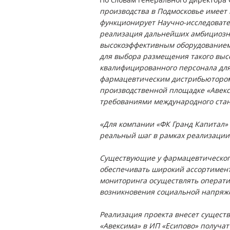
производства в Подмосковье имеет 
функционирует Научно-исследовате
реализация дальнейших амбициозны
высокоэффективным оборудованием
для выбора размещения такого высо
квалифицированного персонала для
фармацевтическим дистрибьютором 
производственной площадке «Авекс
требованиями международного стан
«Для компании «ФК Гранд Капитал» 
реальный шаг в рамках реализации
Существующие у фармацевтического
обеспечивать широкий ассортимент
мониторинга осуществлять оператив
возникновения социальной напряже
Реализация проекта внесет сущест
«Авексима» в ИП «Есипово» получа