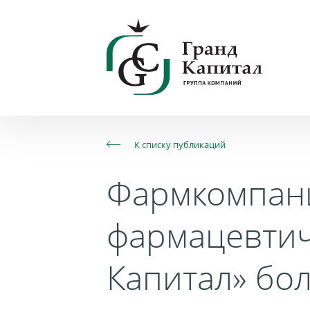
К списку публикаций
Фармкомпани
фармацевтич
Капитал» бо