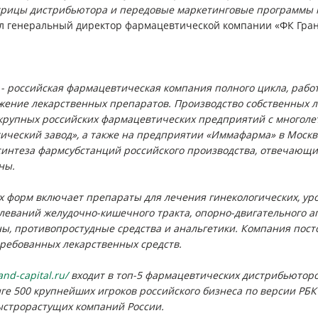
рицы дистрибьютора и передовые маркетинговые программы п
 генеральный директор фармацевтической компании «ФК Гра
- российская фармацевтическая компания полного цикла, рабо
ижение лекарственных препаратов. Производство собственных л
крупных российских фармацевтических предприятий с многоле
ческий завод», а также на предприятии «Иммафарма» в Москве
синтеза фармсубстанций российского производства, отвечающ
ны.
 форм включает препараты для лечения гинекологических, уро
олеваний желудочно-кишечного тракта, опорно-двигательного а
ы, противопростудные средства и анальгетики. Компания пос
требованных лекарственных средств.
and-capital.ru/
входит в топ-5 фармацевтических дистрибьюторо
е 500 крупнейших игроков российского бизнеса по версии РБК в
быстрорастущих компаний России.