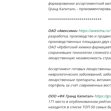
формировании ассортиментной мат
Гранд Капитал», -
прокомментировал
***************************
ОАО «Авексима»
https://avexima.ru/
разработка, производство и продв
производственных площадках двух 
ОАО «Ирбитский химико-фармацевти
сохранивших технологии сложного 
лекарственную независимость стра
Ассортимент готовых лекарственных
неврологических заболеваний, заб
лекарственные препараты, витамин
портфель за счёт современных вос
ООО «ФК Гранд Капитал»
https://gr
171 место в опубликованном рейтинг
находится в списке ТОП-50 самых 