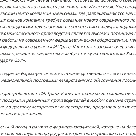
исключительную важность для компании «Авексима». Уже сегод
льский центр компании «Авексима», где разрабатываются наш
х планов компании требует создания нового современного пр
 и передовыми технологиями в соответствии с международным
котехнологичного производства является высокий потенциал М
 работы на современном фармацевтическом оборудовании. Пар
федерального уровня «ФК Гранд Капитал» позволит оперативн
има» препараты пациентам в любую точку на территории Росс
дарта GDP».
создание фармацевтического производственного – логистическ
 национальной программы лекарственного обеспечения России
 дистрибьютора «ФК Гранд Капитал» передовые технологии в о
 продукции различных производителей в любом регионе стран
ную доставку лекарственных препаратов, предотвращая их деф
нности в регионах.
венный вклад в развитие фармпроизводителей, которые на ба
т и современную площадку для контрактного производства, и 