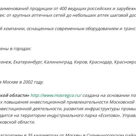
наименований продукции от 400 ведущих российских и зарубеж
ек: от крупных аптечных сетей до небольших аптек шаговой дос
 компании, оснащенных современным оборудованием и трансп
ены в городах:
ронеж, Екатеринбург, Калининград, Киров, Краснодар, Красноярс
 Москве в 2002 году.
кой области»
http://www.mosregco.ru/
создана на основании по
лях повышения инвестиционной привлекательности Московской 
нвестиционной деятельности, развития инфраструктуры промы
одится на территории индустриального парка «Есипово». Упр
ковской области.
асположен в 35 километрах от Москвы в Солнечногорском район