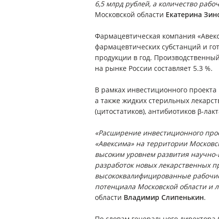
6,5 млрд рублей, а количество рабо
Московской области
Екатерина Зин
Фармацевтическая компания «Авекси
фармацевтических субстанций и гот
продукции в год. Производственный
на рынке России составляет 5.3 %.
В рамках инвестиционного проекта 
а также жидких стерильных лекарс
(цитостатиков), антибиотиков β-лак
«Расширение инвестиционного прое
«Авексима» на территории Московс
высоким уровнем развития научно-
разработок новых лекарственных п
высококвалифицированные рабочие 
потенциала Московской области и л
области
Владимир Слипенькин
.
По словам генерального директора