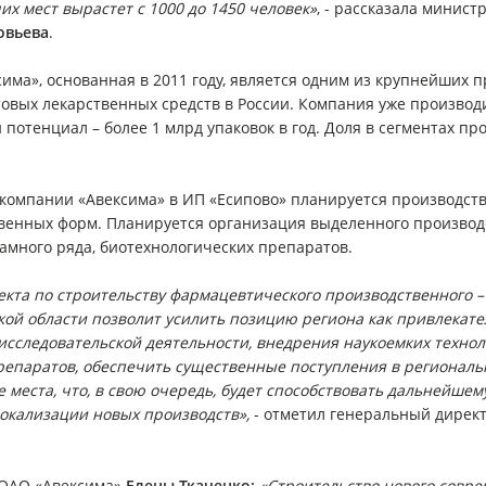
чих мест вырастет с 1000 до 1450 человек»
, - рассказала минис
овьева
.
ма», основанная в 2011 году, является одним из крупнейших 
овых лекарственных средств в России. Компания уже производи
 потенциал – более 1 млрд упаковок в год. Доля в сегментах 
компании «Авексима» в ИП «Есипово» планируется производств
твенных форм. Планируется организация выделенного произво
тамного ряда, биотехнологических препаратов.
кта по строительству фармацевтического производственного –
кой области позволит усилить позицию региона как привлекат
исследовательской деятельности, внедрения наукоемких технол
репаратов, обеспечить существенные поступления в региональ
места, что, в свою очередь, будет способствовать дальнейш
окализации новых производств»,
- отметил генеральный дирек
 ОАО «Авексима»
Елены Ткаченко:
«Строительство нового совр