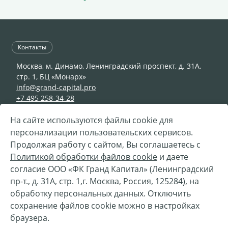
Контакты
Москва, м. Динамо, Ленинградский проспект, д. 31А,
стр. 1, БЦ «Монарх»
info@grand-capital.pro
+7 495 258-34-28
На сайте используются файлы cookie для
персонализации пользовательских сервисов.
© 2002—2026 ООО «ФК Гранд Капитал»
Продолжая работу с сайтом, Вы соглашаетесь с
Разработка —
«
Сибирикс
»
Политикой обработки файлов cookie
и даете
согласие ООО «ФК Гранд Капитал» (Ленинградский
Телефон горячей линии Службы безопасности ООО
пр-т., д. 31А, стр. 1,г. Москва, Россия, 125284), на
"ФК Гранд Капитал"
обработку персональных данных. Отключить
Вы можете направить нам сообщение о признаках
сохранение файлов cookie можно в настройках
коррупционной или иной противоправной
браузера.
деятельности