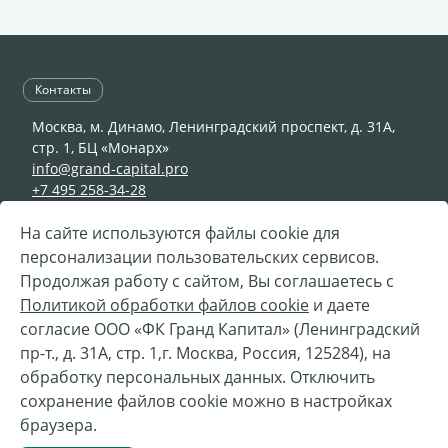
Контакты
Москва, м. Динамо, Ленинградский проспект, д. 31А,
стр. 1, БЦ «Монарх»
info@grand-capital.pro
+7 495 258-34-28
На сайте используются файлы cookie для
персонализации пользовательских сервисов.
© 2002—2026 ООО «ФК Гранд Капитал»
Продолжая работу с сайтом, Вы соглашаетесь с
Разработка —
«
Сибирикс
»
Политикой обработки файлов cookie
и даете
согласие ООО «ФК Гранд Капитал» (Ленинградский
Телефон горячей линии Службы безопасности ООО
пр-т., д. 31А, стр. 1,г. Москва, Россия, 125284), на
"ФК Гранд Капитал"
обработку персональных данных. Отключить
Вы можете направить нам сообщение о признаках
сохранение файлов cookie можно в настройках
коррупционной или иной противоправной
браузера.
деятельности
hotline@grand-capital.pro
+7 495 4193 911