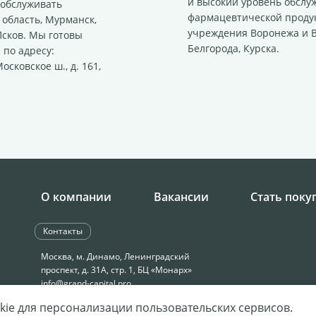
и высокий уровень обслу
 обслуживать
фармацевтической проду
область, Мурманск,
учреждения Воронежа и В
Псков. Мы готовы
Белгорода, Курска.
 по адресу:
осковское ш., д. 161,
О компании
Вакансии
Стать поку
Контакты
Москва, м. Динамо, Ленинградский
проспект, д. 31А, стр. 1, БЦ «Монарх»
info@grand-capital.pro
kie для персонализации пользовательских сервисов.
+7 495 258-34-28