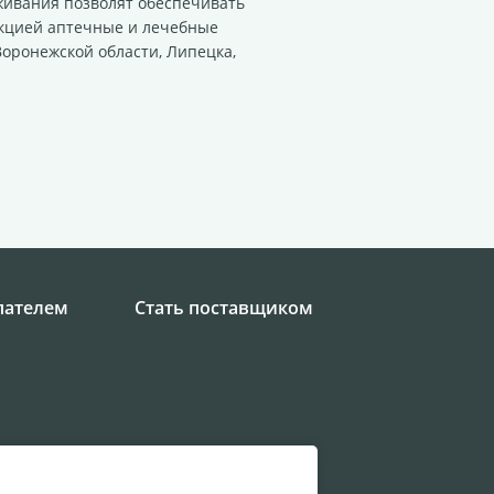
живания позволят обеспечивать
кцией аптечные и лечебные
оронежской области, Липецка,
пателем
Стать поставщиком