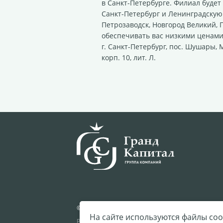
в
Санкт-Петербурге
. Филиал будет
Санкт-Петербург
и Ленинградскую 
Петрозаводск, Новгород Великий, 
обеспечивать вас низкими ценами
г.
Санкт-Петербург
, пос. Шушары,
М
корп. 10, лит. Л
.
© 2002—2026 ООО «ФК Гранд Капитал»
На сайте используются файлы coo
Разработка —
«
Сибирикс
»