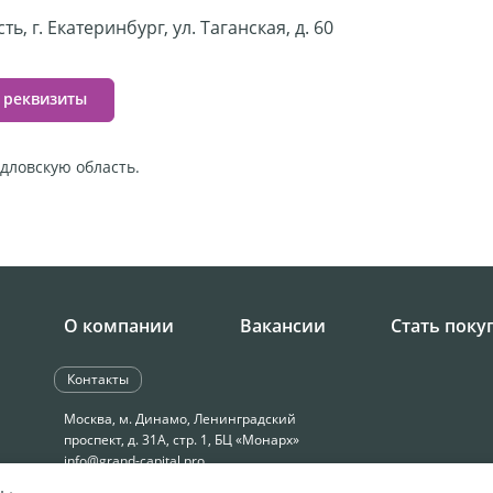
ь, г. Екатеринбург, ул. Таганская, д. 60
 реквизиты
дловскую область.
О компании
Вакансии
Стать поку
Контакты
Москва, м. Динамо, Ленинградский
проспект, д. 31А, стр. 1, БЦ «Монарх»
info@grand-capital.pro