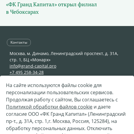
«ФК Гранд Капитал» открыл филиал
в Чебоксарах
Контакты
Москва, м. Динамо, Ленинградский проспект, д. 31А,
стр. 1, БЦ «Монарх»
info@grand-capital.pro
+7 495 258-34-28
На сайте используются файлы cookie для
персонализации пользовательских сервисов.
© 2002—2026 ООО «ФК Гранд Капитал»
Продолжая работу с сайтом, Вы соглашаетесь с
Разработка —
«
Сибирикс
»
Политикой обработки файлов cookie
и даете
согласие ООО «ФК Гранд Капитал» (Ленинградский
Телефон горячей линии Службы безопасности ООО
пр-т., д. 31А, стр. 1,г. Москва, Россия, 125284), на
"ФК Гранд Капитал"
обработку персональных данных. Отключить
Вы можете направить нам сообщение о признаках